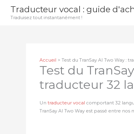
Aller
Traducteur vocal : guide d'ac
au
Traduisez tout instantanément !
contenu
Accueil
Test du TranSay AI Two Way : tr
Test du TranSay
traducteur 32 
Un
traducteur vocal
comportant 32 langues
TranSay AI Two Way est passé entre nos m