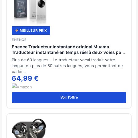
MEILLEUR PRIX
ENENCE
Enence Traducteur instantané original Muama
Traducteur instantané en temps réel à deux voies pour
plus de 60 langues avec une grande précision vocale,
Plus de 60 langues - Le traducteur vocal traduit votre
appareil de traducteur vainqueur du test
langue en plus de 60 autres langues, vous permettant de
parler…
64,99 €
Voir l'offre