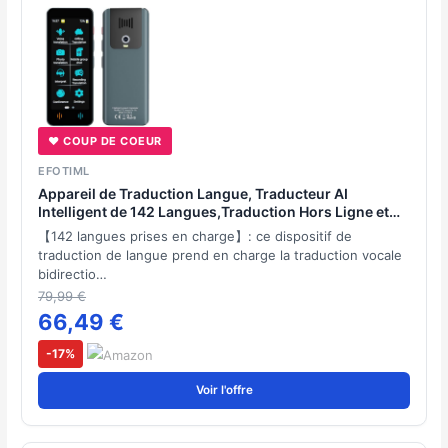
♥ COUP DE COEUR
EFOTIML
Appareil de Traduction Langue, Traducteur AI
Intelligent de 142 Langues,Traduction Hors Ligne et
Traduction Bidirectionnelle Instantanée,apprendre les
【142 langues prises en charge】: ce dispositif de
cadeaux d'affaires de voyage(gris-gun)
traduction de langue prend en charge la traduction vocale
bidirectio…
79,99 €
66,49 €
-17%
Voir l'offre