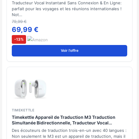
Vocal Instantané Sans Wifi avec 19 Langues, Durable
Traducteur Vocal Instantané Sans Connexion & En Ligne:
AI Translator avec batterie 2000 mAh
parfait pour les voyages et les réunions internationales !
Not…
79,99 €
69,99 €
-13%
Voir l'offre
TIMEKETTLE
Timekettle Appareil de Traduction M3 Traduction
Simultanée Bidirectionnelle, Traducteur Vocal
Tnstantané avec 40 Langues et 93 Accents en Ligne,
Des écouteurs de traduction trois-en-un avec 40 langues :
Traduction sans Wifi pour 8 Langues
Non seulement le M3 est un appareil de traduction, mais il