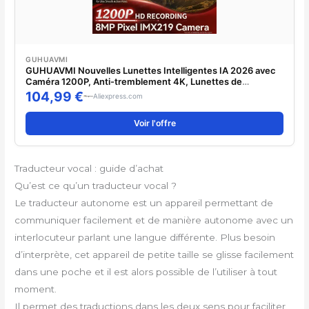
GUHUAVMI
GUHUAVMI Nouvelles Lunettes Intelligentes IA 2026 avec
Caméra 1200P, Anti-tremblement 4K, Lunettes de
Cyclisme Coupe-vent, Traducteur Vocal IA, Appel Audio à
104,99 €
Aliexpress.com
Oreille Ouverte, Lunettes de Soleil
Voir l'offre
Traducteur vocal : guide d’achat
Qu’est ce qu’un traducteur vocal ?
Le traducteur autonome est un appareil permettant de
communiquer facilement et de manière autonome avec un
interlocuteur parlant une langue différente. Plus besoin
d’interprète, cet appareil de petite taille se glisse facilement
dans une poche et il est alors possible de l’utiliser à tout
moment.
Il permet des traductions dans les deux sens pour faciliter