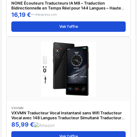
NONE Écouteurs Traducteurs IA M8 – Traduction
Bidirectionnelle en Temps Réel pour 144 Langues – Haute
Précision – Casque Bluetooth Sans Fil – Traducteur Vocal
16,19 €
Aliexpress.com
Voir l'offre
VXVMN
VXVMN Traducteur Vocal Instantané sans Wifi Traducteur
Vocal avec 148 Langues Traducteur Simultané Traducteur
Vocal Instantané sans Connexion avec Français Translator
85,99 €
de Photos pour Voyages, Affaires
Voir l'offre