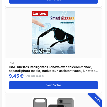
IBM
IBM Lunettes intelligentes Lenovo avec télécommande,
appareil photo tactile, traducteur, assistant vocal, lunettes
de soleil pour adultes, lunettes Bluetooth sans fil
9,45 €
Aliexpress.com
Voir l'offre
-13%